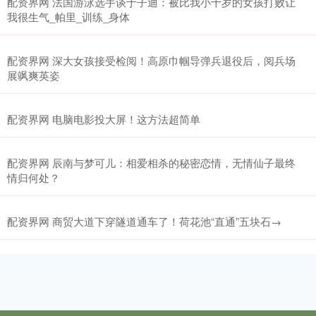
配资界网 法国游泳选手谈于子迪：被比我小十岁的女孩打败让
我很生气_帕里_训练_身体
配资界网 深大女孩接受检阅！高原巾帼导弹兵退役后，阅兵场
展飒爽英姿
配资界网 电脑电影投大屏！这方法超简单
配资界网 辰南与梦可儿：相爱相杀的秘密恋情，无情仙子最终
情归何处？
配资界网 商贸大道下穿隧道通车了！荷花池“直通”五块石→