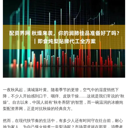
一夜秋风起，满城落叶黄。随着季节的更替，空气中的湿度悄然下
降，不少人开始感到口干、咽痒、皮肤干燥……这就是我们常说的“秋
燥”。自古以来，中国人就有“秋冬养阴”的智慧，而一碗温润的冰糖炖
梨配资界网，正是对抗秋燥的经典良方。
然而，在现代快节奏的生活中，有多少人还有时间守在灶台前，耐心
地为家人、为自己慢火炖煮一盅梨汤呢？市场需求就在那里，消费者