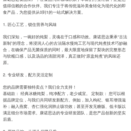
值得信赖的合作伙伴。我们专注于将传统滋补美食转化为现代化的即
食产品，为您提供从0到1的一站式解决方案。
1. 匠心工艺，锁住营养与风味
我们深知，一碗好的炖梨，灵魂在于口感和功效。康诺思达秉承“古法
新制”的理念，将浸润人心的古法隔水慢炖工艺与现代炖煮技术巧妙融
合，在确保产品无菌保质的同时，最大限度地保留了梨块的完整形态
与软糯口感，以及汤品的清甜润泽，真正做到“原盅炖煮”的风味还
原。
2. 专业研发，配方灵活定制
您的品牌需要独特卖点？我们全力支持！
基础款： 经典冰糖炖梨，纯净配方，老少咸宜。 定制款： 您可以根
据品牌定位，与我们共同研发新配方。例如，加入枸杞、银耳增强滋
补；融入燕窝、杏仁强化润肺止咳功效；甚至开发无糖版、低卡版以
满足细分市场需求。康诺思达的专业研发团队，是您产品创新的坚实
后盾。