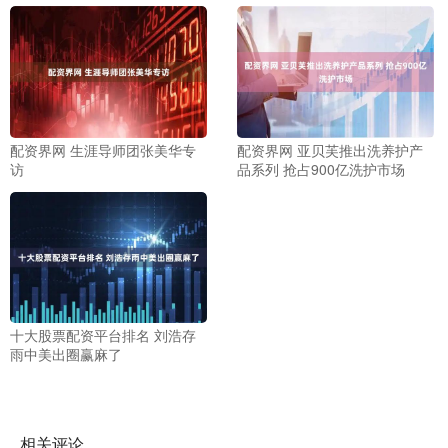
配资界网 生涯导师团张美华专
配资界网 亚贝芙推出洗养护产
访
品系列 抢占900亿洗护市场
十大股票配资平台排名 刘浩存
雨中美出圈赢麻了
相关评论