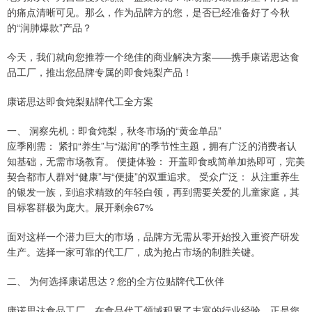
的痛点清晰可见。那么，作为品牌方的您，是否已经准备好了今秋
的“润肺爆款”产品？
今天，我们就向您推荐一个绝佳的商业解决方案——携手康诺思达食
品工厂，推出您品牌专属的即食炖梨产品！
康诺思达即食炖梨贴牌代工全方案
一、 洞察先机：即食炖梨，秋冬市场的“黄金单品”
应季刚需： 紧扣“养生”与“滋润”的季节性主题，拥有广泛的消费者认
知基础，无需市场教育。 便捷体验： 开盖即食或简单加热即可，完美
契合都市人群对“健康”与“便捷”的双重追求。 受众广泛： 从注重养生
的银发一族，到追求精致的年轻白领，再到需要关爱的儿童家庭，其
目标客群极为庞大。展开剩余67%
面对这样一个潜力巨大的市场，品牌方无需从零开始投入重资产研发
生产。选择一家可靠的代工厂，成为抢占市场的制胜关键。
二、 为何选择康诺思达？您的全方位贴牌代工伙伴
康诺思达食品工厂，在食品代工领域积累了丰富的行业经验，正是您