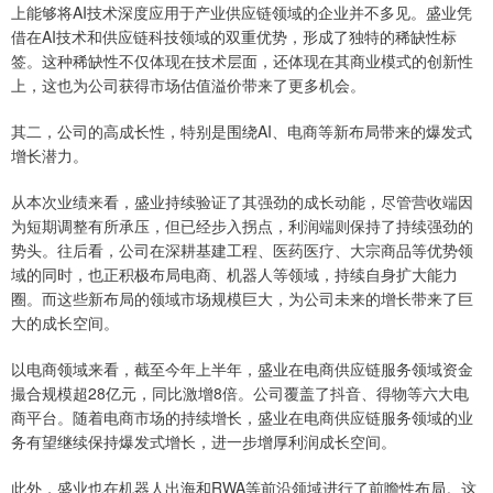
上能够将AI技术深度应用于产业供应链领域的企业并不多见。盛业凭
借在AI技术和供应链科技领域的双重优势，形成了独特的稀缺性标
签。这种稀缺性不仅体现在技术层面，还体现在其商业模式的创新性
上，这也为公司获得市场估值溢价带来了更多机会。
其二，公司的高成长性，特别是围绕AI、电商等新布局带来的爆发式
增长潜力。
从本次业绩来看，盛业持续验证了其强劲的成长动能，尽管营收端因
为短期调整有所承压，但已经步入拐点，利润端则保持了持续强劲的
势头。往后看，公司在深耕基建工程、医药医疗、大宗商品等优势领
域的同时，也正积极布局电商、机器人等领域，持续自身扩大能力
圈。而这些新布局的领域市场规模巨大，为公司未来的增长带来了巨
大的成长空间。
以电商领域来看，截至今年上半年，盛业在电商供应链服务领域资金
撮合规模超28亿元，同比激增8倍。公司覆盖了抖音、得物等六大电
商平台。随着电商市场的持续增长，盛业在电商供应链服务领域的业
务有望继续保持爆发式增长，进一步增厚利润成长空间。
此外，盛业也在机器人出海和RWA等前沿领域进行了前瞻性布局。这