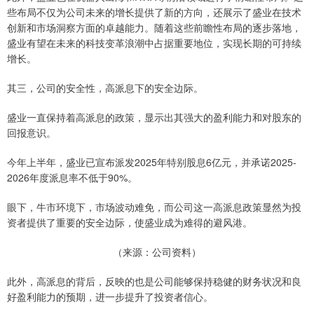
些布局不仅为公司未来的增长提供了新的方向，还展示了盛业在技术
创新和市场洞察方面的卓越能力。随着这些前瞻性布局的逐步落地，
盛业有望在未来的科技变革浪潮中占据重要地位，实现长期的可持续
增长。
其三，公司的安全性，高派息下的安全边际。
盛业一直保持着高派息的政策，显示出其强大的盈利能力和对股东的
回报意识。
今年上半年，盛业已宣布派发2025年特别股息6亿元，并承诺2025-
2026年度派息率不低于90%。
眼下，牛市环境下，市场波动难免，而公司这一高派息政策显然为投
资者提供了重要的安全边际，使盛业成为难得的避风港。
（来源：公司资料）
此外，高派息的背后，反映的也是公司能够保持稳健的财务状况和良
好盈利能力的预期，进一步提升了投资者信心。