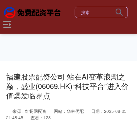
福建股票配资公司 站在AI变革浪潮之
巅，盛业(06069.HK)“科技平台”进入价
值爆发临界点
来源：红扬网配资
网站：华林优配
日期：2025-08-25
21:48:45
查看：128