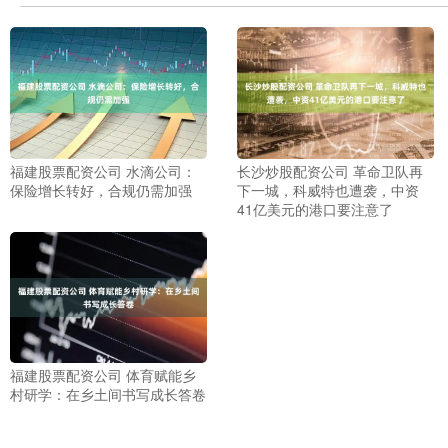
福建股票配资公司 水滴公司：
长沙炒股配资公司 革命卫队再
保险增长转好，合规仍需加强
下一城，科威特也遭袭，中资
41亿美元的港口要注意了
福建股票配资公司 体育赋能乡
村研学：在乡土间书写成长答卷